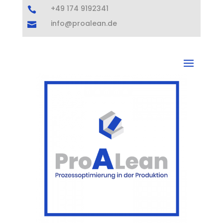
+49 174 9192341

info@proalean.de
